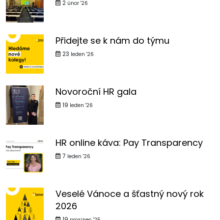
2
únor '26
Přidejte se k nám do týmu
23
leden '26
Novoroční HR gala
19
leden '26
HR online káva: Pay Transparency
7
leden '26
Veselé Vánoce a šťastný nový rok
2026
19
prosinec '25