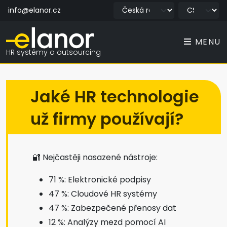
info@elanor.cz
MENU
HR systémy a outsourcing
Jaké HR technologie
už firmy používají?
🔐 Nejčastěji nasazené nástroje:
71 %: Elektronické podpisy
47 %: Cloudové HR systémy
47 %: Zabezpečené přenosy dat
12 %: Analýzy mezd pomocí AI