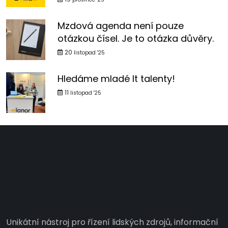
Mzdová agenda není pouze
otázkou čísel. Je to otázka důvěry.
20
listopad '25
Hledáme mladé It talenty!
11
listopad '25
Unikátní nástroj pro řízení lidských zdrojů, informační