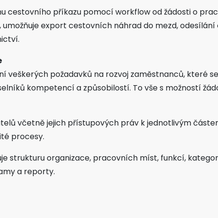
 cestovního příkazu pomocí workflow od žádosti o pracov
ě, umožňuje export cestovních náhrad do mezd, odesílán
ctví.
e
ení veškerých požadavků na rozvoj zaměstnanců, které se
selníků kompetencí a způsobilostí. To vše s možností žád
elů včetně jejich přístupových práv k jednotlivým částem a
ité procesy.
je strukturu organizace, pracovních míst, funkcí, kategori
amy a reporty.