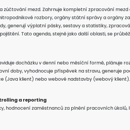
t a zúčtování mezd. Zahrnuje kompletní zpracování mezd
tropodnikové rozbory, orgány státní správy a orgány zab
, generují výplatní pásky, sestavy a statistiky, zpracováv
jištění. Tato agenda, stejně jako další oblasti, se průbě
viduje docházku v denní nebo měsíční formě, plánuje rozpi
vní doby, vyhodnocuje příspěvek na stravu, generuje pod
ce (Java klient) nebo webové nadstavby (webový klient)
trolling a reporting
y, hodnocení zaměstnanců za plnění pracovních úkolů, lé