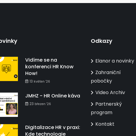
ovinky
Odkazy
Vidíme se na
Elanor a novinky
konferenci HR Know
Zahraniční
How!
pobočky
13
květen '26
Video Archiv
JMHZ - HR Online káva
Partnerský
23
březen '26
program
Kontakt
Digitalizace HR v praxi:
Kde technologie