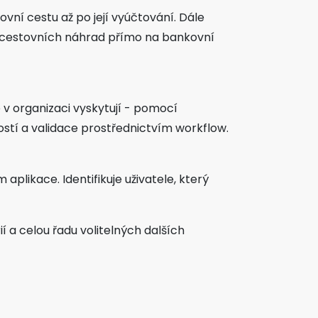
ní cestu až po její vyúčtování. Dále
í cestovních náhrad přímo na bankovní
 v organizaci vyskytují - pomocí
ostí a validace prostřednictvím workflow.
plikace. Identifikuje uživatele, který
í a celou řadu volitelných dalších