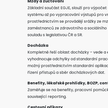
Mzdy a zúčtování
Základní součást EGJE, slouží pro výpoče
systému až po vypracování výstupů pro vni
prostřednictvím se provádějí srážky ze mzdy
zaměstnanců ze zdravotního a sociálního po
souladu s legislativou ČR a SR.
Docházka
Kompletně řeší oblast docházky – vede a e
vyhodnocuje odchylky od standardní praco
možný prostřednictvím standardní aplika
řízení přístupů a sběr docházkových dat.
Benefity, lékařské prohlídky, BOZP, con
Zaměřuje se na benefity, pracovní pomůck
související reporting.
Cestovní příkazy