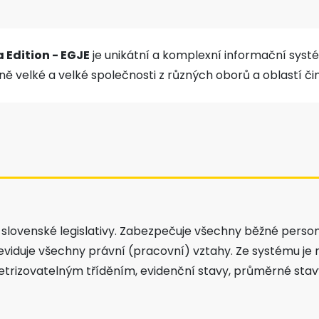
 Edition - EGJE
je unikátní a komplexní informační syst
 velké a velké společnosti z různých oborů a oblastí čin
a slovenské legislativy. Zabezpečuje všechny běžné perso
 a eviduje všechny právní (pracovní) vztahy. Ze systému 
izovatelným tříděním, evidenční stavy, průměrné stavy